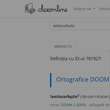
Despre noi
Volunt
®
definiții (1)
Definiția cu ID-ul 781927:
Ortografice DOOM
2
!antiscorb
u
tic
(-tis-cor-/-ti-scor-
sursa:
DOOM 2 (2005)
adăugată d