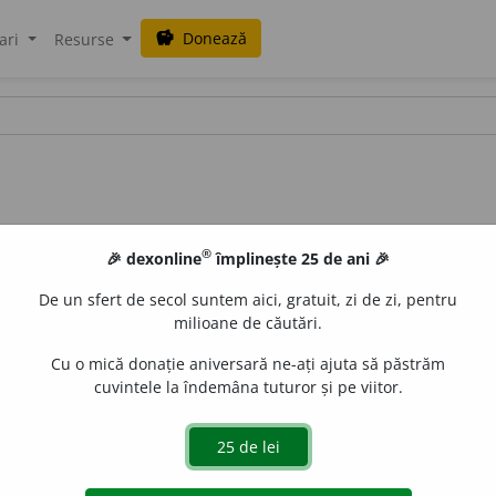
Donează
savings
ari
Resurse
®
🎉 dexonline
împlinește 25 de ani 🎉
De un sfert de secol suntem aici, gratuit, zi de zi, pentru
milioane de căutări.
Cu o mică donație aniversară ne-ați ajuta să păstrăm
cuvintele la îndemâna tuturor și pe viitor.
)
s. n.
,
pl.
antiscorb
u
tice
e
raduborza
acțiuni