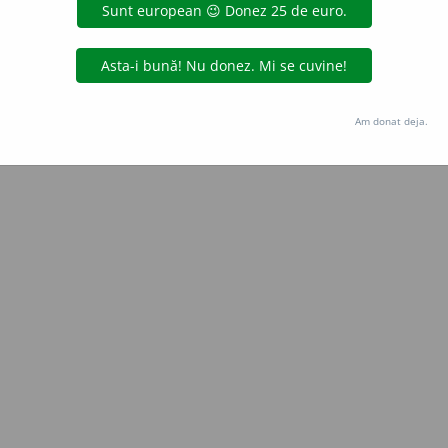
Copyright © 2004-2026 dexonline (https://dexonline.ro)
area datelor de pe acest site, inclusiv prin orice metode de extragere automată (web s
dul nostru prealabil scris, cu excepția seturilor de date oferite oficial spre utilizare pub
Am donat deja.
licență
confidențialitate
găzduit de
Hosterion