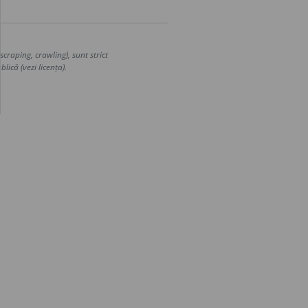
craping, crawling), sunt strict
lică (vezi licența).