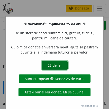
Donează
savings
®
®
🎉 dexonline
împlinește 25 de ani 🎉
caută
clear
search
De un sfert de secol suntem aici, gratuit, zi de zi,
opțiuni
pentru milioane de căutări.
Cu o mică donație aniversară ne-ați ajuta să păstrăm
cuvintele la îndemâna tuturor și pe viitor.
definiții (1)
Definiția cu ID-ul 781918:
Ortografice DOOM
antireal
i
st
(-re-a-)
adj.
m.
,
pl.
antireal
i
ști;
f.
antireal
i
stă,
pl.
Am donat deja.