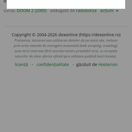
antireal
i
ste
sursa:
DOOM 2 (2005)
adăugată de
raduborza
acțiuni
Copyright © 2004-2026 dexonline (https://dexonline.ro)
Preluarea, stocarea sau utilizarea datelor de pe acest site, inclusiv
prin orice metode de extragere automată (web scraping, crawling),
sunt strict interzise fără acordul nostru prealabil scris, cu excepția
seturilor de date oferite oficial spre utilizare publică (vezi licența).
licență
confidențialitate
găzduit de
Hosterion