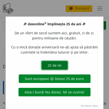
Donează
savings
®
®
🎉 dexonline
împlinește 25 de ani 🎉
caută
clear
search
De un sfert de secol suntem aici, gratuit, zi de zi,
opțiuni
pentru milioane de căutări.
Cu o mică donație aniversară ne-ați ajuta să păstrăm
cuvintele la îndemâna tuturor și pe viitor.
definiții (1)
Definiția cu ID-ul 1332964:
Explicative DEX
*
ANTIMILITAR
I
ST
adj.
și
sm.
Care e împotriva ori-cărei
Am donat deja.