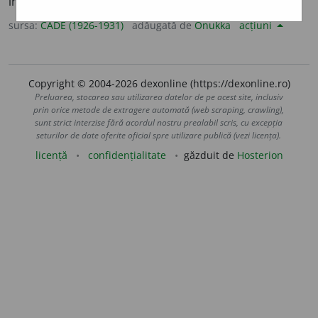
instituțiuni militare și a războiului [
fr.
].
sursa:
CADE (1926-1931)
adăugată de
Onukka
acțiuni
Copyright © 2004-2026 dexonline (https://dexonline.ro)
Preluarea, stocarea sau utilizarea datelor de pe acest site, inclusiv
prin orice metode de extragere automată (web scraping, crawling),
sunt strict interzise fără acordul nostru prealabil scris, cu excepția
seturilor de date oferite oficial spre utilizare publică (vezi licența).
licență
confidențialitate
găzduit de
Hosterion