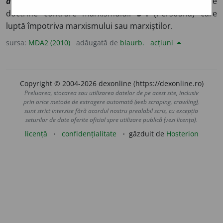
антимарксистский
]
1-2
(Persoană) care susține
doctrine contrare marxismului.
3-4
(Persoană) care
luptă împotriva marxismului sau marxiștilor.
sursa:
MDA2 (2010)
adăugată de
blaurb.
acțiuni
Copyright © 2004-2026 dexonline (https://dexonline.ro)
Preluarea, stocarea sau utilizarea datelor de pe acest site, inclusiv
prin orice metode de extragere automată (web scraping, crawling),
sunt strict interzise fără acordul nostru prealabil scris, cu excepția
seturilor de date oferite oficial spre utilizare publică (vezi licența).
licență
confidențialitate
găzduit de
Hosterion