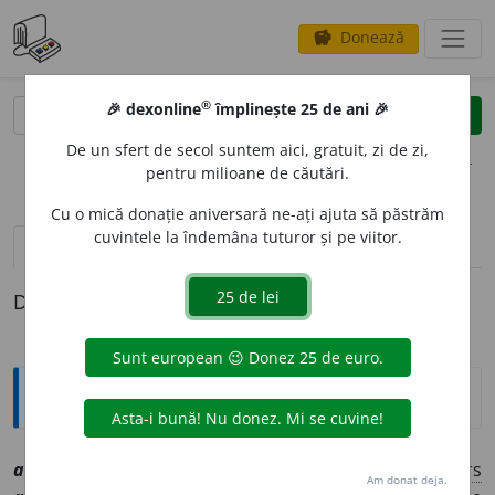
Donează
savings
®
®
🎉 dexonline
împlinește 25 de ani 🎉
caută
clear
search
De un sfert de secol suntem aici, gratuit, zi de zi,
opțiuni
pentru milioane de căutări.
Cu o mică donație aniversară ne-ați ajuta să păstrăm
cuvintele la îndemâna tuturor și pe viitor.
definiții (1)
Definiția cu ID-ul 1013414:
Explicative DEX
2
antimarx
i
st, ~ă
smf
,
a
[
At:
DEX
/
Pl:
~
i
ști, ~e
/
E:
rs
Am donat deja.