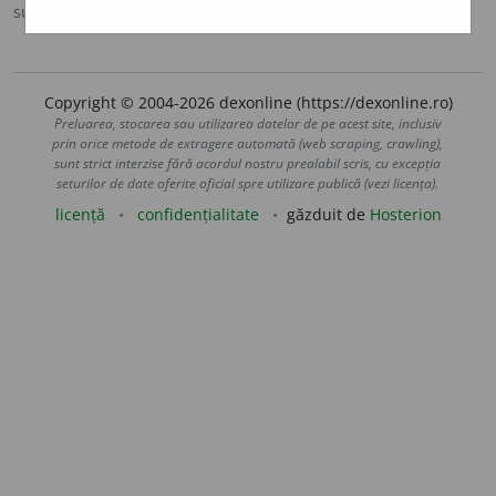
sursa:
DOR (2008)
adăugată de
raduborza
acțiuni
Copyright © 2004-2026 dexonline (https://dexonline.ro)
Preluarea, stocarea sau utilizarea datelor de pe acest site, inclusiv
prin orice metode de extragere automată (web scraping, crawling),
sunt strict interzise fără acordul nostru prealabil scris, cu excepția
seturilor de date oferite oficial spre utilizare publică (vezi licența).
licență
confidențialitate
găzduit de
Hosterion