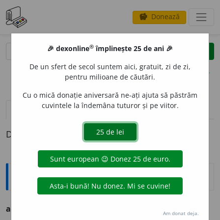
Donează
savings
®
®
🎉 dexonline
împlinește 25 de ani 🎉
caută
clear
search
De un sfert de secol suntem aici, gratuit, zi de zi,
opțiuni
pentru milioane de căutări.
Cu o mică donație aniversară ne-ați ajuta să păstrăm
cuvintele la îndemâna tuturor și pe viitor.
definiții (1)
Definiția cu ID-ul 595055:
Ortografice DOOM
antilogicit
a
te
s. f.
Am donat deja.