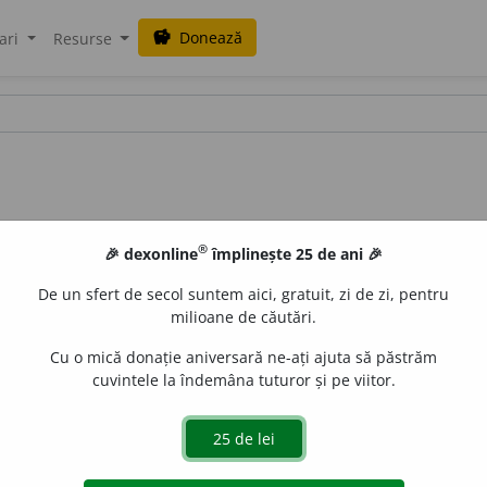
Donează
savings
ari
Resurse
®
🎉 dexonline
împlinește 25 de ani 🎉
De un sfert de secol suntem aici, gratuit, zi de zi, pentru
milioane de căutări.
Cu o mică donație aniversară ne-ați ajuta să păstrăm
cuvintele la îndemâna tuturor și pe viitor.
tijunim
i
ști
;
adj.
f.
,
s.
f.
antijunim
i
stă
,
pl.
antijunim
i
ste
e
gall
acțiuni