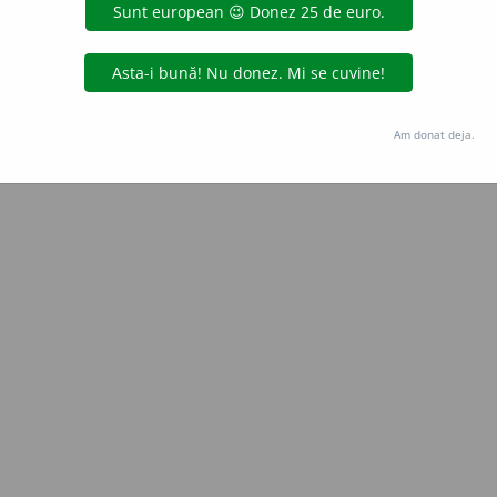
Copyright © 2004-2026 dexonline (https://dexonline.ro)
area datelor de pe acest site, inclusiv prin orice metode de extragere automată (web s
dul nostru prealabil scris, cu excepția seturilor de date oferite oficial spre utilizare pub
Am donat deja.
licență
confidențialitate
găzduit de
Hosterion