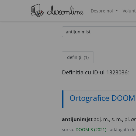
Despre noi
Volunt
®
definiții (1)
Definiția cu ID-ul 1323036:
Ortografice DOOM
antijunim
i
st
adj.
m.
,
s.
m.
,
pl.
an
sursa:
DOOM 3 (2021)
adăugată d