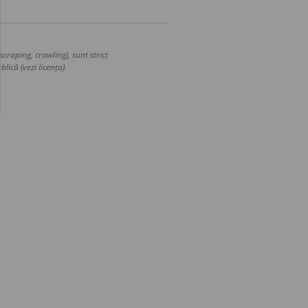
craping, crawling), sunt strict
lică (vezi licența).