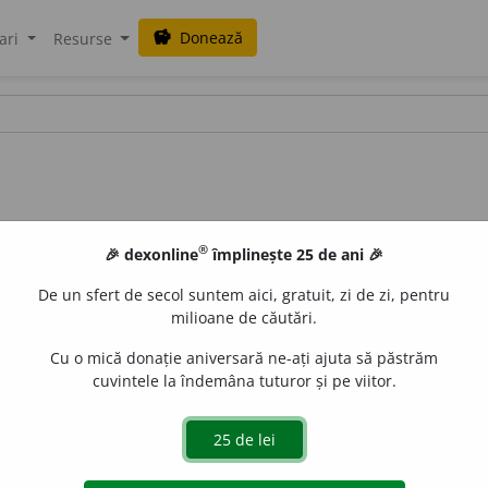
Donează
savings
ari
Resurse
®
🎉 dexonline
împlinește 25 de ani 🎉
De un sfert de secol suntem aici, gratuit, zi de zi, pentru
milioane de căutări.
Cu o mică donație aniversară ne-ați ajuta să păstrăm
cuvintele la îndemâna tuturor și pe viitor.
istor
i
ști;
f. sg.
antiistor
i
stă,
pl.
antiistor
i
ste
uborza
acțiuni