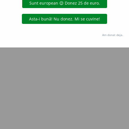
Copyright © 2004-2026 dexonline (https://dexonline.ro)
area datelor de pe acest site, inclusiv prin orice metode de extragere automată (web s
dul nostru prealabil scris, cu excepția seturilor de date oferite oficial spre utilizare pub
Am donat deja.
licență
confidențialitate
găzduit de
Hosterion