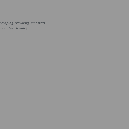
craping, crawling), sunt strict
lică (vezi licența).