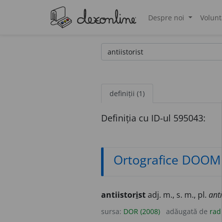
Despre noi
Volunt
®
definiții (1)
Definiția cu ID-ul 595043:
Ortografice DOOM
antiistor
i
st
adj. m., s. m., pl.
anti
sursa:
DOR (2008)
adăugată de
rad