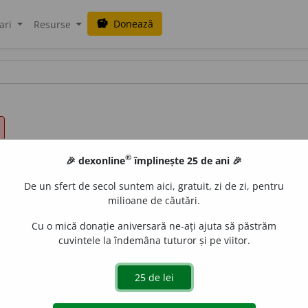
Donează
savings
ari
Resurse
®
🎉 dexonline
împlinește 25 de ani 🎉
De un sfert de secol suntem aici, gratuit, zi de zi, pentru
milioane de căutări.
Cu o mică donație aniversară ne-ați ajuta să păstrăm
cuvintele la îndemâna tuturor și pe viitor.
s. n.
(medicament) care oprește un proces inflamator. (<
fr.
e
raduborza
acțiuni