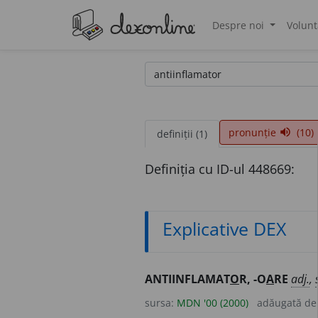
Despre noi
Volunt
®
pronunție
(10)
volume_up
definiții (1)
Definiția cu ID-ul 448669:
Explicative DEX
ANTIINFLAMAT
O
R, -O
A
RE
adj.
,
sursa:
MDN '00 (2000)
adăugată d