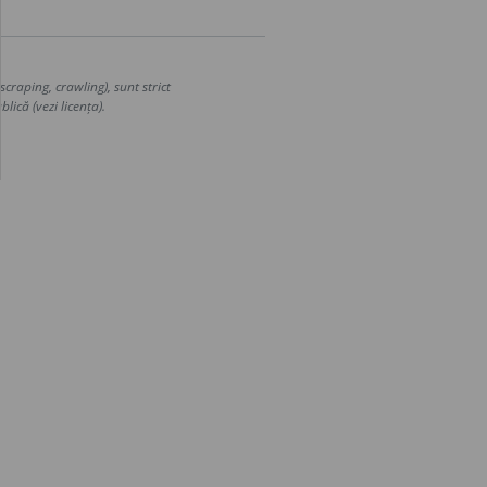
craping, crawling), sunt strict
lică (vezi licența).