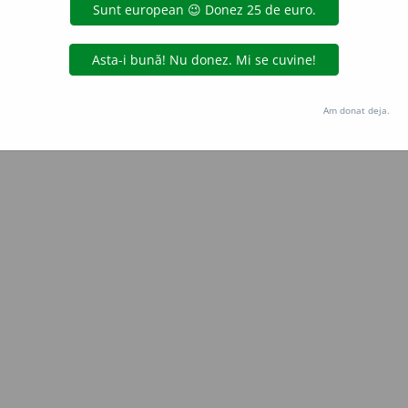
Copyright © 2004-2026 dexonline (https://dexonline.ro)
area datelor de pe acest site, inclusiv prin orice metode de extragere automată (web s
dul nostru prealabil scris, cu excepția seturilor de date oferite oficial spre utilizare pub
Am donat deja.
licență
confidențialitate
găzduit de
Hosterion