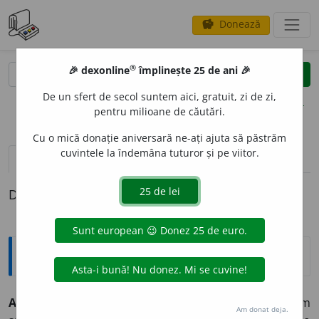
Donează
savings
®
®
🎉 dexonline
împlinește 25 de ani 🎉
caută
clear
search
De un sfert de secol suntem aici, gratuit, zi de zi,
opțiuni
pentru milioane de căutări.
Cu o mică donație aniversară ne-ați ajuta să păstrăm
cuvintele la îndemâna tuturor și pe viitor.
definiții (1)
Definiția cu ID-ul 1332958:
Explicative DEX
ANTIHR
I
ST
I.
sm.
🔱
pop
. Demonul care, după cum
Am donat deja.