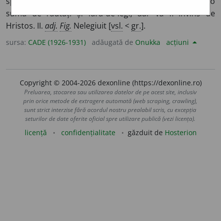
spune Apocalipsul, va veni la sfîrșitul lumii și va aduce o
sumă de răutăți și fără-de-legi, dar va fi învins de
Hristos. II.
adj.
Fig.
Nelegiuit [
vsl.
<
gr.
].
sursa:
CADE (1926-1931)
adăugată de
Onukka
acțiuni
Copyright © 2004-2026 dexonline (https://dexonline.ro)
Preluarea, stocarea sau utilizarea datelor de pe acest site, inclusiv
prin orice metode de extragere automată (web scraping, crawling),
sunt strict interzise fără acordul nostru prealabil scris, cu excepția
seturilor de date oferite oficial spre utilizare publică (vezi licența).
licență
confidențialitate
găzduit de
Hosterion