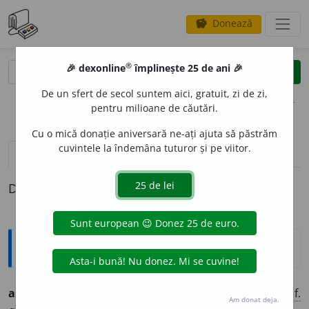
Donează
savings
®
®
🎉 dexonline
împlinește 25 de ani 🎉
caută
clear
search
De un sfert de secol suntem aici, gratuit, zi de zi,
opțiuni
pentru milioane de căutări.
Cu o mică donație aniversară ne-ați ajuta să păstrăm
cuvintele la îndemâna tuturor și pe viitor.
pronunție
(2)
volume_up
definiții (1)
Definiția cu ID-ul 1322993:
Ortografice DOOM
antifasc
i
st
adj.
m.
,
s.
m.
,
pl.
antifasc
i
ști
;
adj.
f.
,
s.
f.
Am donat deja.