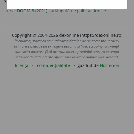
antifasc
i
stă
,
pl.
antifasc
i
ste
sursa:
DOOM 3 (2021)
adăugată de
gall
acțiuni
Copyright © 2004-2026 dexonline (https://dexonline.ro)
Preluarea, stocarea sau utilizarea datelor de pe acest site, inclusiv
prin orice metode de extragere automată (web scraping, crawling),
sunt strict interzise fără acordul nostru prealabil scris, cu excepția
seturilor de date oferite oficial spre utilizare publică (vezi licența).
licență
confidențialitate
găzduit de
Hosterion