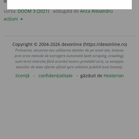
antidogm
a
tică
,
pl.
antidogm
a
tice
sursa:
DOOM 3 (2021)
adăugată de
Anca Alexandru
acțiuni
Copyright © 2004-2026 dexonline (https://dexonline.ro)
Preluarea, stocarea sau utilizarea datelor de pe acest site, inclusiv
prin orice metode de extragere automată (web scraping, crawling),
sunt strict interzise fără acordul nostru prealabil scris, cu excepția
seturilor de date oferite oficial spre utilizare publică (vezi licența).
licență
confidențialitate
găzduit de
Hosterion