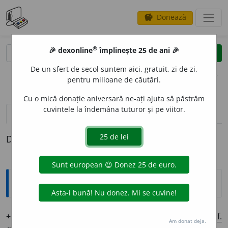
Donează
savings
®
®
🎉 dexonline
împlinește 25 de ani 🎉
caută
clear
search
De un sfert de secol suntem aici, gratuit, zi de zi,
opțiuni
pentru milioane de căutări.
Cu o mică donație aniversară ne-ați ajuta să păstrăm
cuvintele la îndemâna tuturor și pe viitor.
definiții (1)
Definiția cu ID-ul 1256971:
Ortografice DOOM
+antidogm
a
tic
adj.
m.
,
s.
m.
,
pl.
antidogm
a
tici
;
adj.
f.
,
s.
f.
Am donat deja.