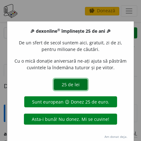
Donează
savings
®
®
🎉 dexonline
împlinește 25 de ani 🎉
caută
clear
search
De un sfert de secol suntem aici, gratuit, zi de zi,
opțiuni
pentru milioane de căutări.
Cu o mică donație aniversară ne-ați ajuta să păstrăm
cuvintele la îndemâna tuturor și pe viitor.
definiții (1)
Definiția cu ID-ul 1322945:
Ortografice DOOM
anticivilizat
o
r
adj.
m.
,
pl.
anticivilizat
o
ri
;
f.
sg.
și
pl.
Am donat deja.