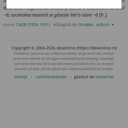
unor anumite lucruri, ce este neobicinuit sau poate fi
dăunător:
organismul acesta prezintă o desvoltare cu totul
~ă; societatea noastră se găsește într’o stare ~ă
[
fr.
].
sursa:
CADE (1926-1931)
adăugată de
Onukka
acțiuni
Copyright © 2004-2026 dexonline (https://dexonline.ro)
Preluarea, stocarea sau utilizarea datelor de pe acest site, inclusiv
prin orice metode de extragere automată (web scraping, crawling),
sunt strict interzise fără acordul nostru prealabil scris, cu excepția
seturilor de date oferite oficial spre utilizare publică (vezi licența).
licență
confidențialitate
găzduit de
Hosterion