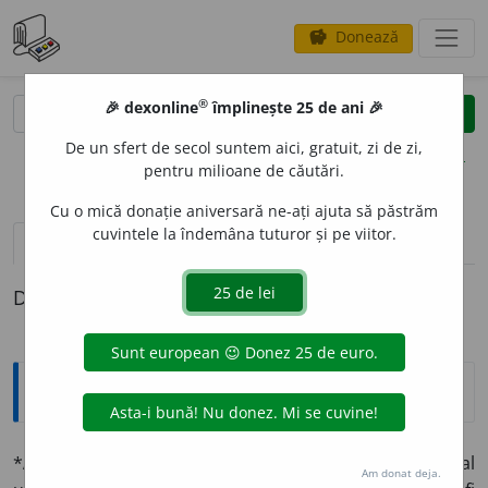
Donează
savings
®
®
🎉 dexonline
împlinește 25 de ani 🎉
caută
clear
search
De un sfert de secol suntem aici, gratuit, zi de zi,
opțiuni
pentru milioane de căutări.
Cu o mică donație aniversară ne-ați ajuta să păstrăm
cuvintele la îndemâna tuturor și pe viitor.
pronunție
(50)
volume_up
definiții (1)
Definiția cu ID-ul 1332868:
Explicative DEX
*
ANORM
A
L
adj.
Ce nu se potrivește cu felul de a fi al
Am donat deja.