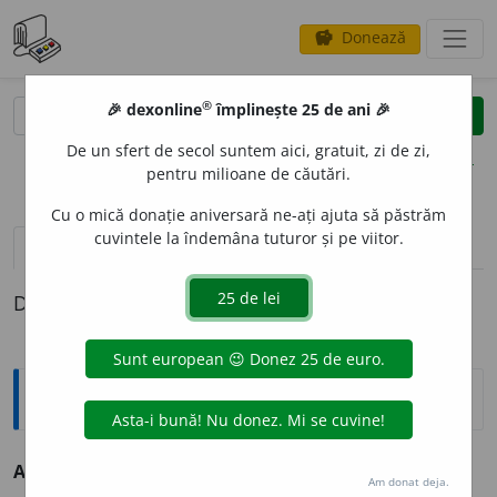
Donează
savings
®
®
🎉 dexonline
împlinește 25 de ani 🎉
caută
clear
search
De un sfert de secol suntem aici, gratuit, zi de zi,
opțiuni
pentru milioane de căutări.
Cu o mică donație aniversară ne-ați ajuta să păstrăm
cuvintele la îndemâna tuturor și pe viitor.
pronunție
(3)
volume_up
definiții (1)
Definiția cu ID-ul 323075:
Explicative DEX
AN
O
D ~zi
m.
Electrod pozitiv. /<fr.
anode
Am donat deja.