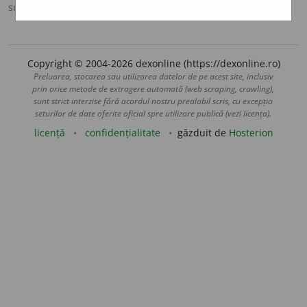
sursa:
NODEX (2002)
adăugată de
siveco
acțiuni
Copyright © 2004-2026 dexonline (https://dexonline.ro)
Preluarea, stocarea sau utilizarea datelor de pe acest site, inclusiv
prin orice metode de extragere automată (web scraping, crawling),
sunt strict interzise fără acordul nostru prealabil scris, cu excepția
seturilor de date oferite oficial spre utilizare publică (vezi licența).
licență
confidențialitate
găzduit de
Hosterion