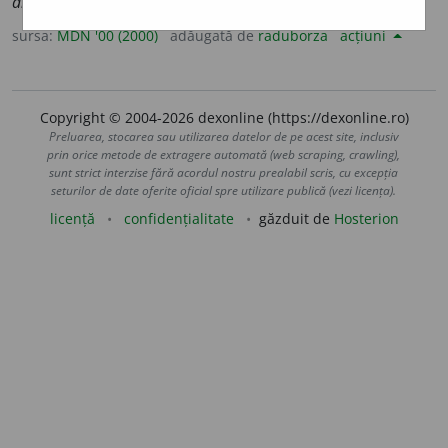
animiste
)
sursa:
MDN '00 (2000)
adăugată de
raduborza
acțiuni
Copyright © 2004-2026 dexonline (https://dexonline.ro)
Preluarea, stocarea sau utilizarea datelor de pe acest site, inclusiv
prin orice metode de extragere automată (web scraping, crawling),
sunt strict interzise fără acordul nostru prealabil scris, cu excepția
seturilor de date oferite oficial spre utilizare publică (vezi licența).
licență
confidențialitate
găzduit de
Hosterion