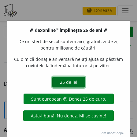
Donează
savings
®
®
🎉 dexonline
împlinește 25 de ani 🎉
caută
clear
search
De un sfert de secol suntem aici, gratuit, zi de zi,
opțiuni
pentru milioane de căutări.
Cu o mică donație aniversară ne-ați ajuta să păstrăm
cuvintele la îndemâna tuturor și pe viitor.
pronunție
(1)
volume_up
definiții (1)
Definiția cu ID-ul 448262:
Explicative DEX
ANIM
I
ST, -Ă
adj.
,
s. m.
f.
(adept) al animismului. (<
fr.
Am donat deja.