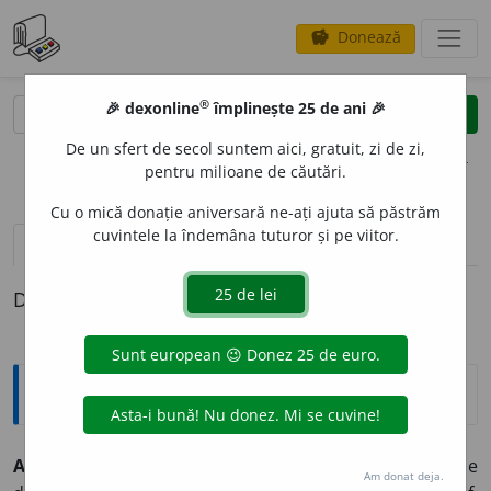
Donează
savings
®
®
🎉 dexonline
împlinește 25 de ani 🎉
caută
clear
search
De un sfert de secol suntem aici, gratuit, zi de zi,
opțiuni
pentru milioane de căutări.
Cu o mică donație aniversară ne-ați ajuta să păstrăm
cuvintele la îndemâna tuturor și pe viitor.
pronunție
(1)
volume_up
definiții (1)
Definiția cu ID-ul 30048:
Explicative DEX
ANIM
I
ST, -Ă,
animiști, -ste,
adj.
,
s. m.
și
f.
1.
Adj.
Care ține
Am donat deja.