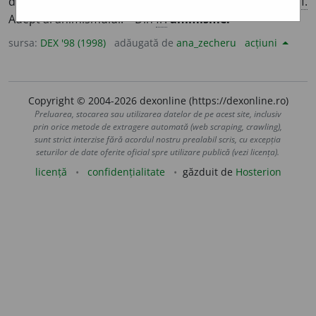
de animism, care se referă la animism.
2.
S. m.
și
f.
Adept al animismului. – Din
fr.
animisme.
sursa:
DEX '98 (1998)
adăugată de
ana_zecheru
acțiuni
Copyright © 2004-2026 dexonline (https://dexonline.ro)
Preluarea, stocarea sau utilizarea datelor de pe acest site, inclusiv
prin orice metode de extragere automată (web scraping, crawling),
sunt strict interzise fără acordul nostru prealabil scris, cu excepția
seturilor de date oferite oficial spre utilizare publică (vezi licența).
licență
confidențialitate
găzduit de
Hosterion