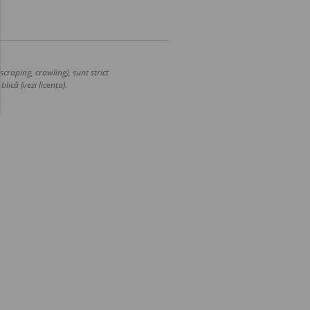
craping, crawling), sunt strict
lică (vezi licența).