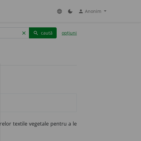
Anonim
language
dark_mode
person
caută
opțiuni
clear
search
elor textile vegetale pentru a le