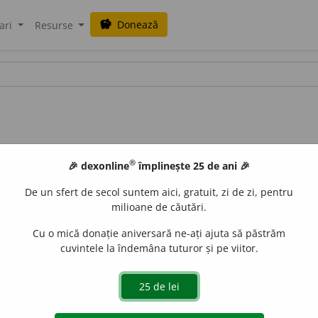
Donează
savings
ari
Resurse
®
🎉 dexonline
împlinește 25 de ani 🎉
De un sfert de secol suntem aici, gratuit, zi de zi, pentru
milioane de căutări.
Cu o mică donație aniversară ne-ați ajuta să păstrăm
cuvintele la îndemâna tuturor și pe viitor.
 a (se) animaliza; dezumanizare. 2. tratament chimic al fibr
 de natură animală. (< animaliza)