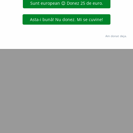
e
raduborza
acțiuni
Copyright © 2004-2026 dexonline (https://dexonline.ro)
area datelor de pe acest site, inclusiv prin orice metode de extragere automată (web s
Am donat deja.
dul nostru prealabil scris, cu excepția seturilor de date oferite oficial spre utilizare pub
licență
confidențialitate
găzduit de
Hosterion