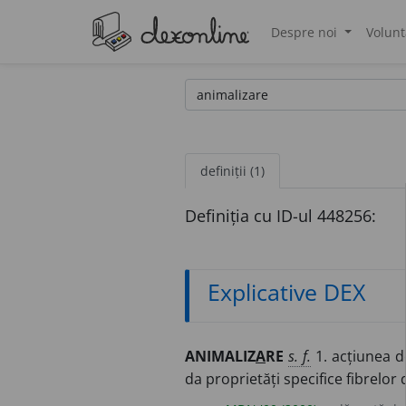
Despre noi
Volunt
®
definiții (1)
Definiția cu ID-ul 448256:
Explicative DEX
ANIMALIZ
A
RE
s. f.
1. acțiunea de
da proprietăți specifice fibrelor