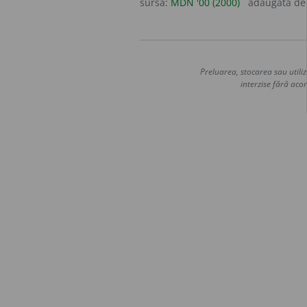
sursa:
MDN '00 (2000)
adăugată d
Preluarea, stocarea sau utiliz
interzise fără acor