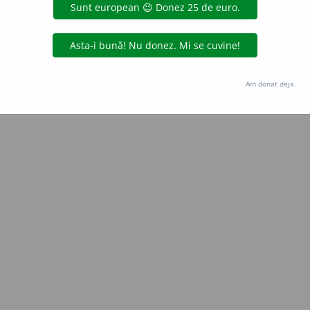
Copyright © 2004-2026 dexonline (https://dexonline.ro)
area datelor de pe acest site, inclusiv prin orice metode de extragere automată (web s
dul nostru prealabil scris, cu excepția seturilor de date oferite oficial spre utilizare pub
Am donat deja.
licență
confidențialitate
găzduit de
Hosterion