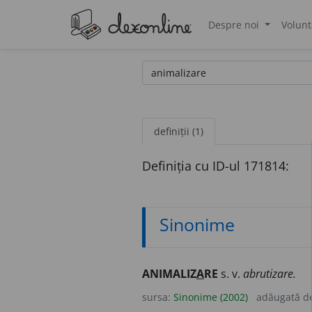
Despre noi
Volunt
®
definiții (1)
Definiția cu ID-ul 171814:
Sinonime
ANIMALIZ
A
RE
s. v.
abrutizare.
sursa:
Sinonime (2002)
adăugată d