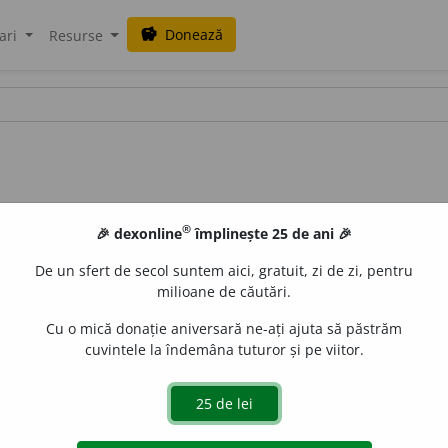
Donează
savings
ari
Resurse
®
🎉 dexonline
împlinește 25 de ani 🎉
De un sfert de secol suntem aici, gratuit, zi de zi, pentru
milioane de căutări.
Cu o mică donație aniversară ne-ați ajuta să păstrăm
cuvintele la îndemâna tuturor și pe viitor.
e
siveco
acțiuni