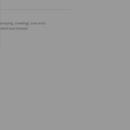
craping, crawling), sunt strict
lică (vezi licența).