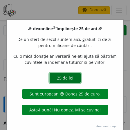
Donează
savings
®
®
🎉 dexonline
împlinește 25 de ani 🎉
caută
clear
search
De un sfert de secol suntem aici, gratuit, zi de zi,
opțiuni
pentru milioane de căutări.
Cu o mică donație aniversară ne-ați ajuta să păstrăm
cuvintele la îndemâna tuturor și pe viitor.
definiții (1)
Definiția cu ID-ul 323059:
Explicative DEX
A ANIMALIZ
A
~
e
z
tranz.
A face să se animalizeze. /<fr.
Am donat deja.