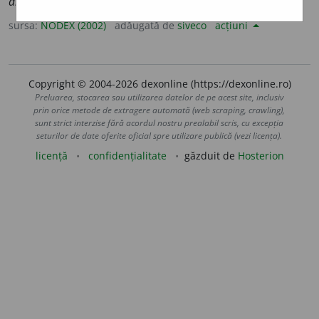
animaliser
sursa:
NODEX (2002)
adăugată de
siveco
acțiuni
Copyright © 2004-2026 dexonline (https://dexonline.ro)
Preluarea, stocarea sau utilizarea datelor de pe acest site, inclusiv
prin orice metode de extragere automată (web scraping, crawling),
sunt strict interzise fără acordul nostru prealabil scris, cu excepția
seturilor de date oferite oficial spre utilizare publică (vezi licența).
licență
confidențialitate
găzduit de
Hosterion