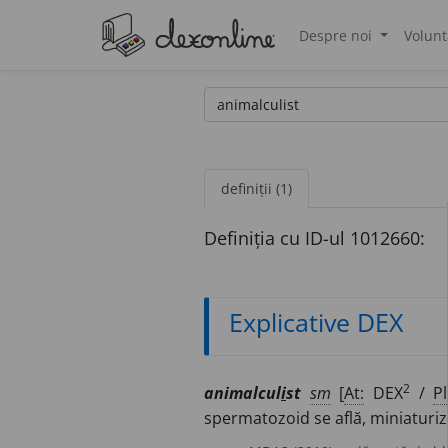
Despre noi
Volunt
®
definiții (1)
Definiția cu ID-ul 1012660:
Explicative DEX
2
animalcul
i
st
sm
[
At:
DEX
/
Pl
spermatozoid se află, miniaturiza