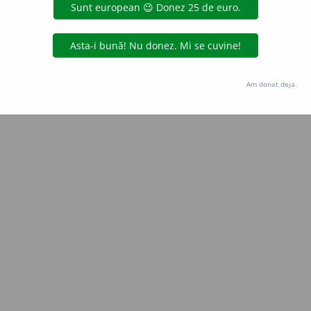
aurb.
acțiuni
Copyright © 2004-2026 dexonline (https://dexonline.ro)
area datelor de pe acest site, inclusiv prin orice metode de extragere automată (web s
Am donat deja.
dul nostru prealabil scris, cu excepția seturilor de date oferite oficial spre utilizare pub
licență
confidențialitate
găzduit de
Hosterion