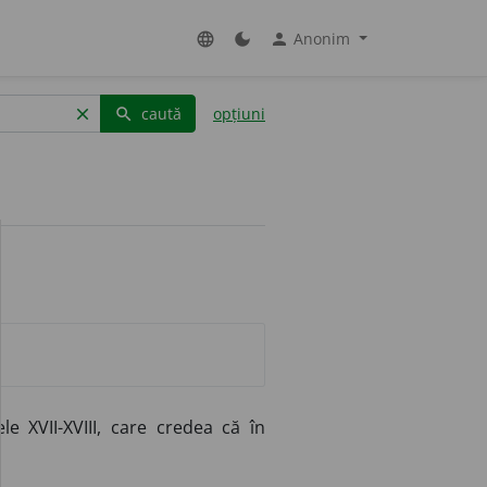
Anonim
language
dark_mode
person
caută
opțiuni
clear
search
le XVII-XVIII, care credea că în