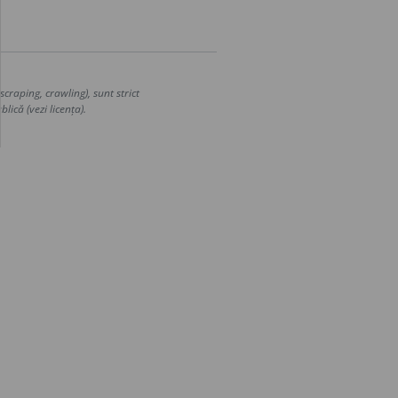
craping, crawling), sunt strict
lică (vezi licența).