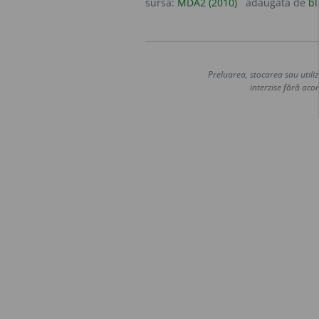
sursa:
MDA2 (2010)
adăugată de
bl
Preluarea, stocarea sau utiliz
interzise fără acor