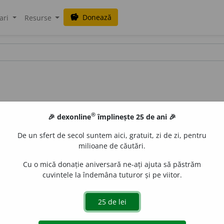
Donează
savings
ari
Resurse
®
🎉 dexonline
împlinește 25 de ani 🎉
De un sfert de secol suntem aici, gratuit, zi de zi, pentru
milioane de căutări.
Cu o mică donație aniversară ne-ați ajuta să păstrăm
cuvintele la îndemâna tuturor și pe viitor.
:
~iști
/
E:
fr
animalculiste
] Biolog preformist din secole
t, viitorul organism.