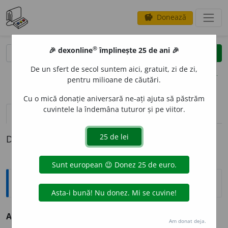
Donează
savings
®
®
🎉 dexonline
împlinește 25 de ani 🎉
caută
clear
search
De un sfert de secol suntem aici, gratuit, zi de zi,
opțiuni
pentru milioane de căutări.
Cu o mică donație aniversară ne-ați ajuta să păstrăm
cuvintele la îndemâna tuturor și pe viitor.
definiții (1)
Definiția cu ID-ul 171792:
Sinonime
ANGI
O
M
s.
(MED.)
nev vascular.
Am donat deja.