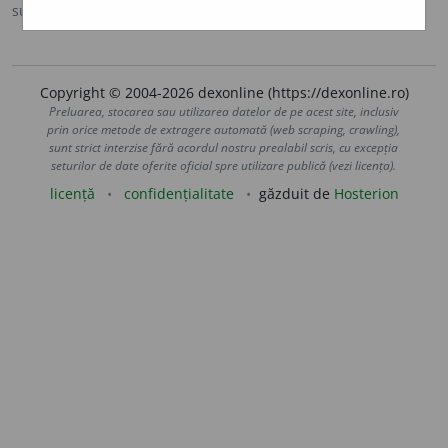
sursa:
Sinonime (2002)
adăugată de
siveco
acțiuni
Copyright © 2004-2026 dexonline (https://dexonline.ro)
Preluarea, stocarea sau utilizarea datelor de pe acest site, inclusiv
prin orice metode de extragere automată (web scraping, crawling),
sunt strict interzise fără acordul nostru prealabil scris, cu excepția
seturilor de date oferite oficial spre utilizare publică (vezi licența).
licență
confidențialitate
găzduit de
Hosterion