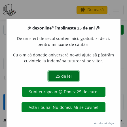
Donează
savings
®
®
🎉 dexonline
împlinește 25 de ani 🎉
caută
clear
search
De un sfert de secol suntem aici, gratuit, zi de zi,
opțiuni
pentru milioane de căutări.
Cu o mică donație aniversară ne-ați ajuta să păstrăm
cuvintele la îndemâna tuturor și pe viitor.
pronunție
(50)
volume_up
definiții (1)
Definiția cu ID-ul 29790:
Explicative DEX
ANGAJ
A
RE,
angajări,
s. f.
Acțiunea de
a (se) angaja.
–
V.
Am donat deja.