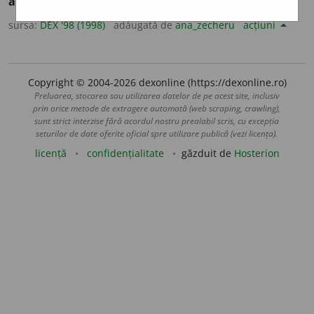
angaja.
sursa:
DEX '98 (1998)
adăugată de
ana_zecheru
acțiuni
Copyright © 2004-2026 dexonline (https://dexonline.ro)
Preluarea, stocarea sau utilizarea datelor de pe acest site, inclusiv
prin orice metode de extragere automată (web scraping, crawling),
sunt strict interzise fără acordul nostru prealabil scris, cu excepția
seturilor de date oferite oficial spre utilizare publică (vezi licența).
licență
confidențialitate
găzduit de
Hosterion