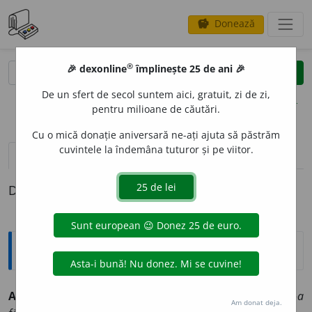
Donează
savings
®
®
🎉 dexonline
împlinește 25 de ani 🎉
caută
clear
search
De un sfert de secol suntem aici, gratuit, zi de zi,
opțiuni
pentru milioane de căutări.
Cu o mică donație aniversară ne-ați ajuta să păstrăm
cuvintele la îndemâna tuturor și pe viitor.
pronunție
(50)
volume_up
definiții (1)
Definiția cu ID-ul 171783:
Sinonime
ANGAJ
A
RE
s.
1.
încadrare, numire, primire.
(~ lui s-a
Am donat deja.