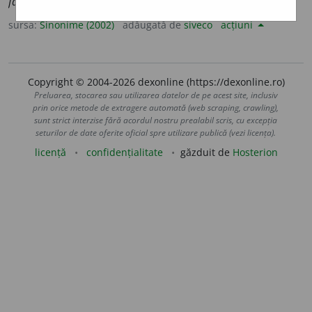
făcut pe loc.)
2.
intrare, încadrare.
(După ~ lui în serviciu.)
sursa:
Sinonime (2002)
adăugată de
siveco
acțiuni
Copyright © 2004-2026 dexonline (https://dexonline.ro)
Preluarea, stocarea sau utilizarea datelor de pe acest site, inclusiv
prin orice metode de extragere automată (web scraping, crawling),
sunt strict interzise fără acordul nostru prealabil scris, cu excepția
seturilor de date oferite oficial spre utilizare publică (vezi licența).
licență
confidențialitate
găzduit de
Hosterion