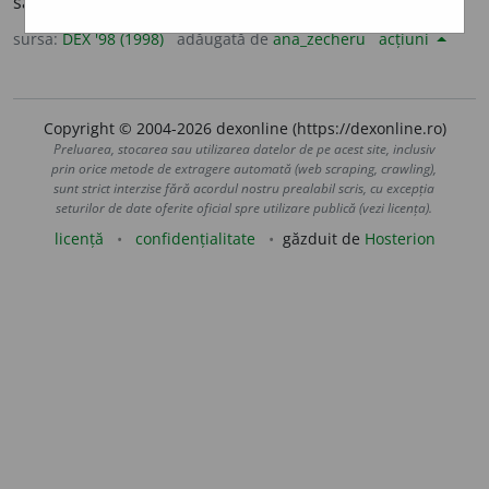
sau povestitor de anecdote. –
Anecdotă
+
suf.
-ist.
sursa:
DEX '98 (1998)
adăugată de
ana_zecheru
acțiuni
Copyright © 2004-2026 dexonline (https://dexonline.ro)
Preluarea, stocarea sau utilizarea datelor de pe acest site, inclusiv
prin orice metode de extragere automată (web scraping, crawling),
sunt strict interzise fără acordul nostru prealabil scris, cu excepția
seturilor de date oferite oficial spre utilizare publică (vezi licența).
licență
confidențialitate
găzduit de
Hosterion