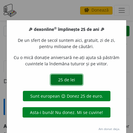
Donează
savings
®
®
🎉 dexonline
împlinește 25 de ani 🎉
caută
clear
search
De un sfert de secol suntem aici, gratuit, zi de zi,
opțiuni
pentru milioane de căutări.
Cu o mică donație aniversară ne-ați ajuta să păstrăm
cuvintele la îndemâna tuturor și pe viitor.
definiții (1)
Definiția cu ID-ul 29677:
Explicative DEX
ANECDOT
I
ST, -Ă,
anecdotiști, -ste,
s. m.
și
f.
(Rar) Autor
Am donat deja.