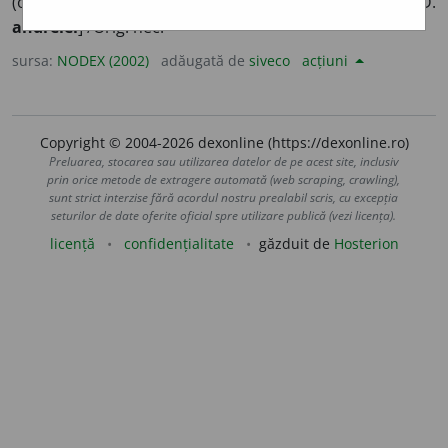
(obiecte de lână, de bumbac etc.). [Art.
andreaua;
G.-D.
andrelei
] /Orig. nec.
sursa:
NODEX (2002)
adăugată de
siveco
acțiuni
Copyright © 2004-2026 dexonline (https://dexonline.ro)
Preluarea, stocarea sau utilizarea datelor de pe acest site, inclusiv
prin orice metode de extragere automată (web scraping, crawling),
sunt strict interzise fără acordul nostru prealabil scris, cu excepția
seturilor de date oferite oficial spre utilizare publică (vezi licența).
licență
confidențialitate
găzduit de
Hosterion