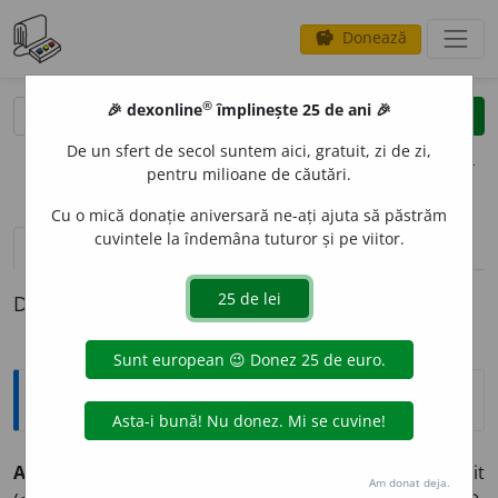
Donează
savings
®
®
🎉 dexonline
împlinește 25 de ani 🎉
caută
clear
search
De un sfert de secol suntem aici, gratuit, zi de zi,
opțiuni
pentru milioane de căutări.
Cu o mică donație aniversară ne-ați ajuta să păstrăm
cuvintele la îndemâna tuturor și pe viitor.
pronunție
(50)
volume_up
definiții (1)
Definiția cu ID-ul 322970:
Explicative DEX
ANDRE
A
~
e
le
f.
Ac lung și gros, folosit la împletit
Am donat deja.