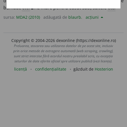
dintre acele cu care se împletesc obiecte de lână, de
bumbac
etc.
2
Ac mare pentru cusut saci, saltele
etc.
sursa:
MDA2 (2010)
adăugată de
blaurb.
acțiuni
Copyright © 2004-2026 dexonline (https://dexonline.ro)
Preluarea, stocarea sau utilizarea datelor de pe acest site, inclusiv
prin orice metode de extragere automată (web scraping, crawling),
sunt strict interzise fără acordul nostru prealabil scris, cu excepția
seturilor de date oferite oficial spre utilizare publică (vezi licența).
licență
confidențialitate
găzduit de
Hosterion