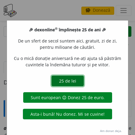
Donează
savings
®
®
🎉 dexonline
împlinește 25 de ani 🎉
caută
clear
search
De un sfert de secol suntem aici, gratuit, zi de zi,
opțiuni
pentru milioane de căutări.
Cu o mică donație aniversară ne-ați ajuta să păstrăm
cuvintele la îndemâna tuturor și pe viitor.
pronunție
(50)
volume_up
definiții (1)
Definiția cu ID-ul 1012165:
Explicative DEX
2
andre
a
sf
[
At:
DEX
/
V:
un~
/
Pl:
~
e
le
/
E:
nct
]
1
Fiecare
Am donat deja.