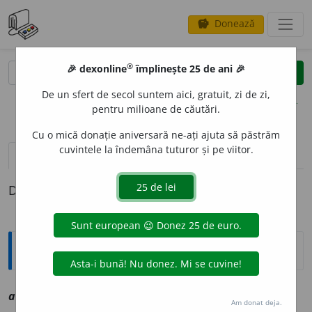
Donează
savings
®
®
🎉 dexonline
împlinește 25 de ani 🎉
caută
clear
search
De un sfert de secol suntem aici, gratuit, zi de zi,
opțiuni
pentru milioane de căutări.
Cu o mică donație aniversară ne-ați ajuta să păstrăm
cuvintele la îndemâna tuturor și pe viitor.
definiții (1)
Definiția cu ID-ul 1012022:
Explicative DEX
an
a
tima
sf
vz
anatemă
Am donat deja.