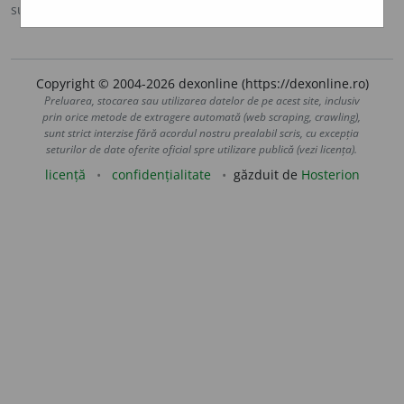
sursa:
MDA2 (2010)
adăugată de
blaurb.
acțiuni
Copyright © 2004-2026 dexonline (https://dexonline.ro)
Preluarea, stocarea sau utilizarea datelor de pe acest site, inclusiv
prin orice metode de extragere automată (web scraping, crawling),
sunt strict interzise fără acordul nostru prealabil scris, cu excepția
seturilor de date oferite oficial spre utilizare publică (vezi licența).
licență
confidențialitate
găzduit de
Hosterion