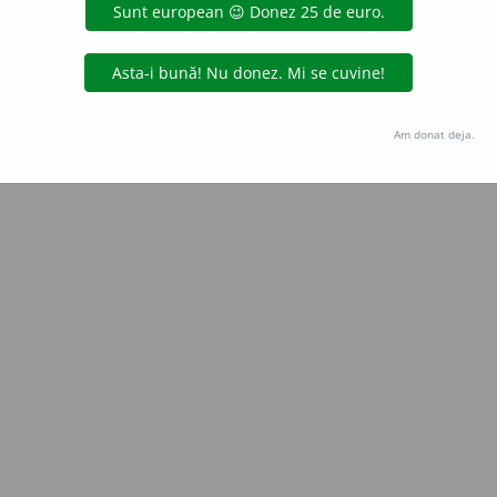
Copyright © 2004-2026 dexonline (https://dexonline.ro)
area datelor de pe acest site, inclusiv prin orice metode de extragere automată (web s
dul nostru prealabil scris, cu excepția seturilor de date oferite oficial spre utilizare pub
Am donat deja.
licență
confidențialitate
găzduit de
Hosterion