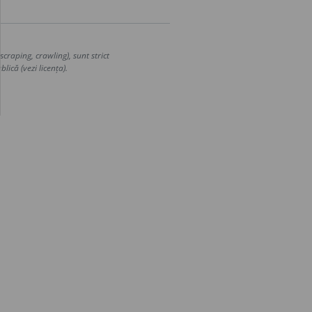
craping, crawling), sunt strict
lică (vezi licența).