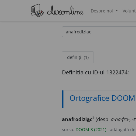
Despre noi
Volunt
®
definiții (1)
Definiția cu ID-ul 1322474:
Ortografice DOOM
2
anafrodizi
a
c
(
desp.
a-na-fro-, -
sursa:
DOOM 3 (2021)
adăugată d