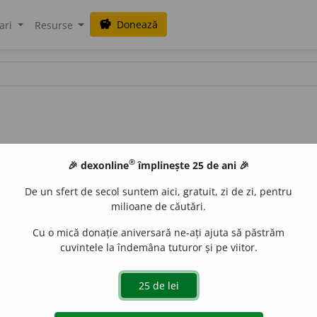
Donează
savings
ari
Resurse
®
🎉 dexonline
împlinește 25 de ani 🎉
De un sfert de secol suntem aici, gratuit, zi de zi, pentru
milioane de căutări.
Cu o mică donație aniversară ne-ați ajuta să păstrăm
cuvintele la îndemâna tuturor și pe viitor.
zi-ac/an-a-
)
s.
n.
,
pl.
anafrodizi
a
ce
e
gall
acțiuni