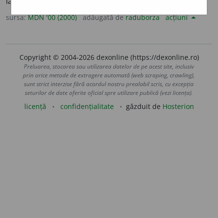
lactescenți ori rășinoși tropicali. (<
fr.
anacardiacées
)
sursa:
MDN '00 (2000)
adăugată de
raduborza
acțiuni
Copyright © 2004-2026 dexonline (https://dexonline.ro)
Preluarea, stocarea sau utilizarea datelor de pe acest site, inclusiv
prin orice metode de extragere automată (web scraping, crawling),
sunt strict interzise fără acordul nostru prealabil scris, cu excepția
seturilor de date oferite oficial spre utilizare publică (vezi licența).
licență
confidențialitate
găzduit de
Hosterion