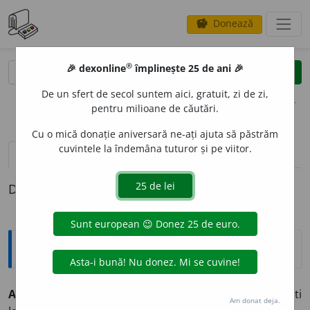
Donează
savings
®
®
🎉 dexonline
împlinește 25 de ani 🎉
caută
clear
search
De un sfert de secol suntem aici, gratuit, zi de zi,
opțiuni
pentru milioane de căutări.
Cu o mică donație aniversară ne-ați ajuta să păstrăm
cuvintele la îndemâna tuturor și pe viitor.
definiții (1)
Definiția cu ID-ul 447760:
Explicative DEX
ANACARDIAC
E
E
s. f.
pl.
familie de arbori sau arbuști
Am donat deja.