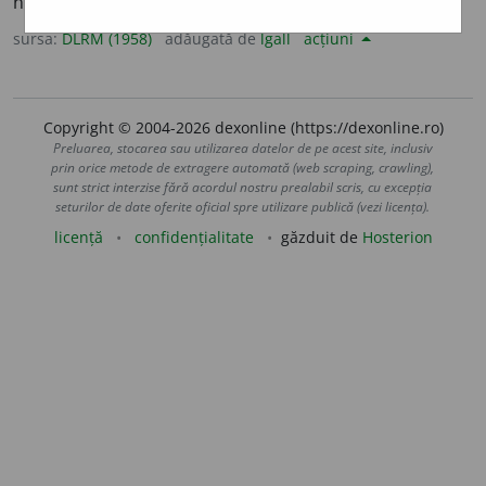
nostim. –
Fr.
amusant.
sursa:
DLRM (1958)
adăugată de
lgall
acțiuni
Copyright © 2004-2026 dexonline (https://dexonline.ro)
Preluarea, stocarea sau utilizarea datelor de pe acest site, inclusiv
prin orice metode de extragere automată (web scraping, crawling),
sunt strict interzise fără acordul nostru prealabil scris, cu excepția
seturilor de date oferite oficial spre utilizare publică (vezi licența).
licență
confidențialitate
găzduit de
Hosterion