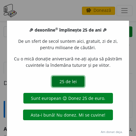
Donează
savings
®
®
🎉 dexonline
împlinește 25 de ani 🎉
caută
clear
search
De un sfert de secol suntem aici, gratuit, zi de zi,
opțiuni
pentru milioane de căutări.
Cu o mică donație aniversară ne-ați ajuta să păstrăm
cuvintele la îndemâna tuturor și pe viitor.
pronunție
(50)
volume_up
definiții (1)
Definiția cu ID-ul 529027:
Explicative DEX
AMUZ
A
NT, -Ă,
amuzanți, -te,
adj.
Distractiv, hazliu,
Am donat deja.