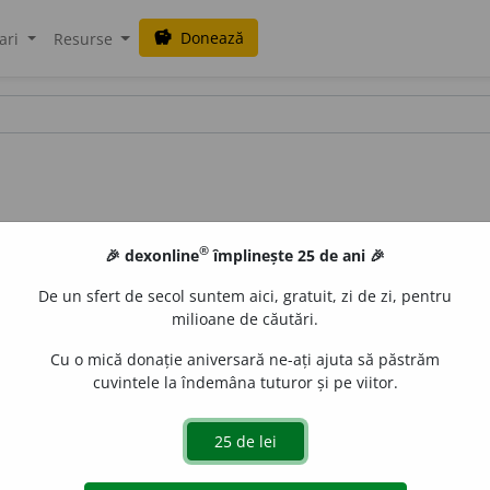
Donează
savings
ari
Resurse
®
🎉 dexonline
împlinește 25 de ani 🎉
De un sfert de secol suntem aici, gratuit, zi de zi, pentru
milioane de căutări.
Cu o mică donație aniversară ne-ați ajuta să păstrăm
cuvintele la îndemâna tuturor și pe viitor.
2
 II, 110/
Pl:
~uri
/
E:
a
+ murg
]
1
Apus al soarelui
Si:
(
reg
)
a
ua cu noaptea.
3
(
Înv
) Zori.
4
(
Îe
)
A da în -
A se însera.
5
(
Fi