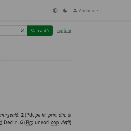
Anonim
language
dark_mode
person
caută
opțiuni
clear
search
murgeală.
2
(Pdt
pe la, prin, din;
și
g
) Declin.
6
(
Fig
; uneori
cop
vieții
)