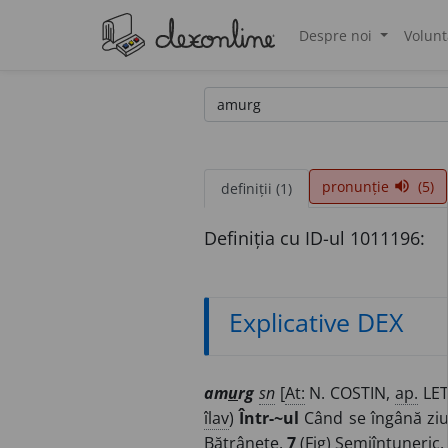
Despre noi
Volunt
®
pronunție
(5)
volume_up
definiții (1)
Definiția cu ID-ul 1011196:
Explicative DEX
am
u
rg
sn
[
At:
N. COSTIN,
ap.
LET.
îlav
)
Într-~ul
Când se îngână zi
Bătrânețe.
7
(
Fig
) Semiîntuneric.