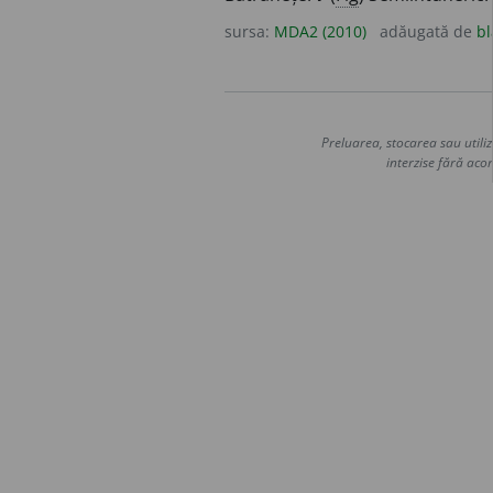
sursa:
MDA2 (2010)
adăugată de
bl
Preluarea, stocarea sau utiliz
interzise fără acor