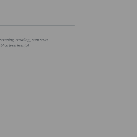
craping, crawling), sunt strict
lică (vezi licența).