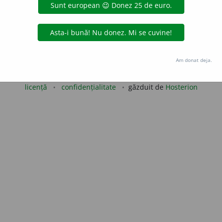
aurb.
acțiuni
Copyright © 2004-2026 dexonline (https://dexonline.ro)
Am donat deja.
area datelor de pe acest site, inclusiv prin orice metode de extragere automată (web s
dul nostru prealabil scris, cu excepția seturilor de date oferite oficial spre utilizare pub
licență
confidențialitate
găzduit de
Hosterion