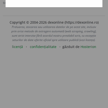
sursa:
DOOM 2 (2005)
adăugată de
raduborza
acțiuni
Copyright © 2004-2026 dexonline (https://dexonline.ro)
Preluarea, stocarea sau utilizarea datelor de pe acest site, inclusiv
prin orice metode de extragere automată (web scraping, crawling),
sunt strict interzise fără acordul nostru prealabil scris, cu excepția
seturilor de date oferite oficial spre utilizare publică (vezi licența).
licență
confidențialitate
găzduit de
Hosterion