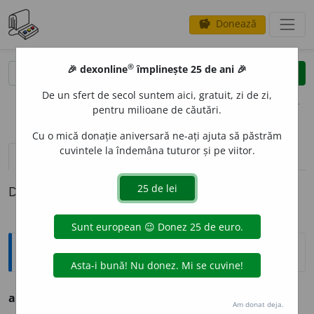
Donează
savings
®
®
🎉 dexonline
împlinește 25 de ani 🎉
caută
clear
search
De un sfert de secol suntem aici, gratuit, zi de zi,
opțiuni
pentru milioane de căutări.
Cu o mică donație aniversară ne-ați ajuta să păstrăm
cuvintele la îndemâna tuturor și pe viitor.
definiții (1)
Definiția cu ID-ul 781238:
Ortografice DOOM
amoralit
a
te
s. f.
,
g.-d.
art.
amoralit
ă
ții
Am donat deja.