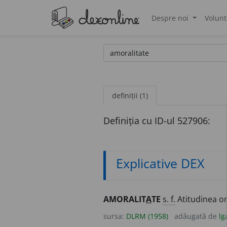
Despre noi
Volunt
®
definiții (1)
Definiția cu ID-ul 527906:
Explicative DEX
AMORALIT
A
TE
s. f.
Atitudinea o
sursa:
DLRM (1958)
adăugată de
lg