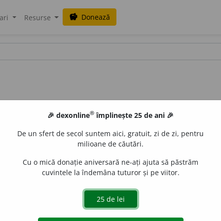
Donează
savings
ari
Resurse
®
🎉 dexonline
împlinește 25 de ani 🎉
De un sfert de secol suntem aici, gratuit, zi de zi, pentru
milioane de căutări.
Cu o mică donație aniversară ne-ați ajuta să păstrăm
cuvintele la îndemâna tuturor și pe viitor.
mului amoral. – După
fr.
amoralité.
all
acțiuni