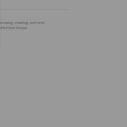
craping, crawling), sunt strict
lică (vezi licența).