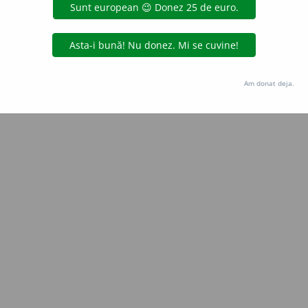
Copyright © 2004-2026 dexonline (https://dexonline.ro)
area datelor de pe acest site, inclusiv prin orice metode de extragere automată (web s
dul nostru prealabil scris, cu excepția seturilor de date oferite oficial spre utilizare pub
Am donat deja.
licență
confidențialitate
găzduit de
Hosterion