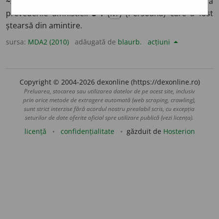
~nes~
/
E:
amnistia
]
1-2
(Persoană) căreia i se aplică
prevederile amnistiei.
3-4
(
Îvr
) (Persoană) care a fost
ștearsă din amintire.
sursa:
MDA2 (2010)
adăugată de
blaurb.
acțiuni
Copyright © 2004-2026 dexonline (https://dexonline.ro)
Preluarea, stocarea sau utilizarea datelor de pe acest site, inclusiv
prin orice metode de extragere automată (web scraping, crawling),
sunt strict interzise fără acordul nostru prealabil scris, cu excepția
seturilor de date oferite oficial spre utilizare publică (vezi licența).
licență
confidențialitate
găzduit de
Hosterion