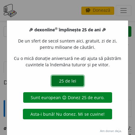
Donează
savings
®
®
🎉 dexonline
împlinește 25 de ani 🎉
caută
clear
search
De un sfert de secol suntem aici, gratuit, zi de zi,
opțiuni
pentru milioane de căutări.
Cu o mică donație aniversară ne-ați ajuta să păstrăm
cuvintele la îndemâna tuturor și pe viitor.
definiții (1)
Definiția cu ID-ul 1011027:
Explicative DEX
amnisti
a
t, ~ă
smf
,
a
[
At:
DA /
P:
~ti-a
/
Pl:
~
a
ți, ~e
/
V:
Am donat deja.