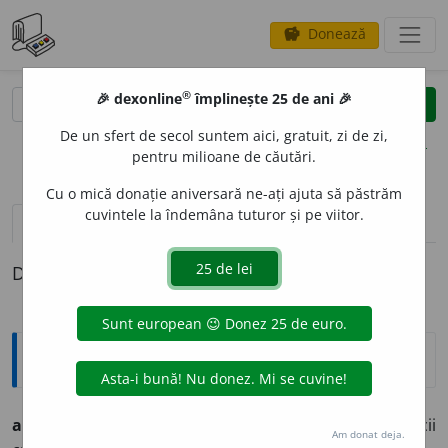
Donează
savings
®
®
🎉 dexonline
împlinește 25 de ani 🎉
caută
clear
search
De un sfert de secol suntem aici, gratuit, zi de zi,
opțiuni
pentru milioane de căutări.
Cu o mică donație aniversară ne-ați ajuta să păstrăm
cuvintele la îndemâna tuturor și pe viitor.
pronunție
(50)
volume_up
definiții (1)
Definiția cu ID-ul 404679:
Etimologice
am
i
n
interj.
– (În texte religioase sau în practica bisericii
Am donat deja.