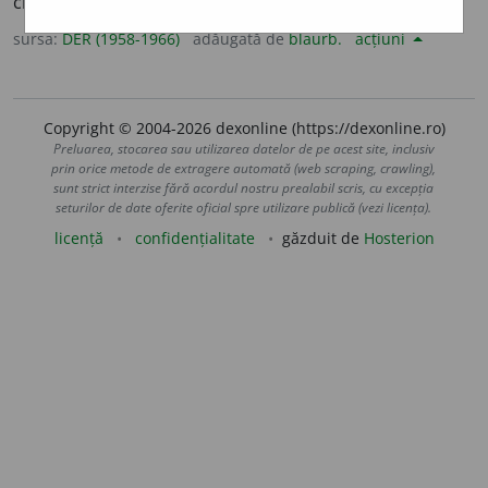
creștine) Adevărat! Așa să fie!
Ngr.
ἀμήν,
sl.
aminŭ.
sursa:
DER (1958-1966)
adăugată de
blaurb.
acțiuni
Copyright © 2004-2026 dexonline (https://dexonline.ro)
Preluarea, stocarea sau utilizarea datelor de pe acest site, inclusiv
prin orice metode de extragere automată (web scraping, crawling),
sunt strict interzise fără acordul nostru prealabil scris, cu excepția
seturilor de date oferite oficial spre utilizare publică (vezi licența).
licență
confidențialitate
găzduit de
Hosterion