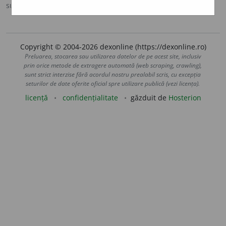
sursa:
MDN '00 (2000)
adăugată de
raduborza
acțiuni
Copyright © 2004-2026 dexonline (https://dexonline.ro)
Preluarea, stocarea sau utilizarea datelor de pe acest site, inclusiv
prin orice metode de extragere automată (web scraping, crawling),
sunt strict interzise fără acordul nostru prealabil scris, cu excepția
seturilor de date oferite oficial spre utilizare publică (vezi licența).
licență
confidențialitate
găzduit de
Hosterion