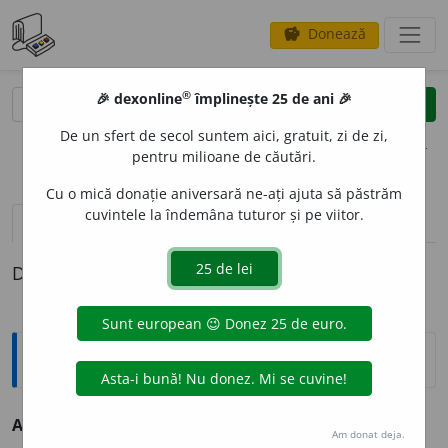
Donează
savings
®
®
🎉 dexonline
împlinește 25 de ani 🎉
caută
clear
search
De un sfert de secol suntem aici, gratuit, zi de zi,
opțiuni
pentru milioane de căutări.
Cu o mică donație aniversară ne-ați ajuta să păstrăm
cuvintele la îndemâna tuturor și pe viitor.
pronunție
(50)
volume_up
definiții (1)
Definiția cu ID-ul 447560:
Explicative DEX
AM
I
C, -Ă
s. m.
f.
prieten. (<
lat.
amicus
)
Am donat deja.