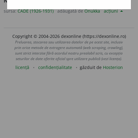
NEAM
I
C
[
lat.
].
sursa:
CADE (1926-1931)
adăugată de
Onukka
acțiuni
Copyright © 2004-2026 dexonline (https://dexonline.ro)
Preluarea, stocarea sau utilizarea datelor de pe acest site, inclusiv
prin orice metode de extragere automată (web scraping, crawling),
sunt strict interzise fără acordul nostru prealabil scris, cu excepția
seturilor de date oferite oficial spre utilizare publică (vezi licența).
licență
confidențialitate
găzduit de
Hosterion