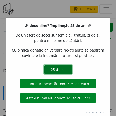
Donează
savings
®
®
🎉 dexonline
împlinește 25 de ani 🎉
caută
clear
search
De un sfert de secol suntem aici, gratuit, zi de zi,
opțiuni
pentru milioane de căutări.
Cu o mică donație aniversară ne-ați ajuta să păstrăm
cuvintele la îndemâna tuturor și pe viitor.
pronunție
(50)
volume_up
definiții (1)
Definiția cu ID-ul 1332373:
Explicative DEX
*
AM
I
C
sm.
,
*
AM
I
CĂ
(
pl.
-
ce
)
sf.
Prieten(ă)
¶
¶
contr.
Am donat deja.