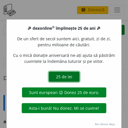
Donează
savings
®
®
🎉 dexonline
împlinește 25 de ani 🎉
caută
clear
search
De un sfert de secol suntem aici, gratuit, zi de zi,
opțiuni
pentru milioane de căutări.
Cu o mică donație aniversară ne-ați ajuta să păstrăm
cuvintele la îndemâna tuturor și pe viitor.
pronunție
(21)
volume_up
definiții (1)
Definiția cu ID-ul 781134:
Ortografice DOOM
amestec
a
(a ~)
vb.
,
ind.
prez.
3
am
e
stecă
Am donat deja.