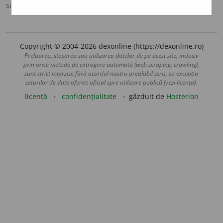
sursa:
DOOM 2 (2005)
adăugată de
raduborza
acțiuni
Copyright © 2004-2026 dexonline (https://dexonline.ro)
Preluarea, stocarea sau utilizarea datelor de pe acest site, inclusiv
prin orice metode de extragere automată (web scraping, crawling),
sunt strict interzise fără acordul nostru prealabil scris, cu excepția
seturilor de date oferite oficial spre utilizare publică (vezi licența).
licență
confidențialitate
găzduit de
Hosterion