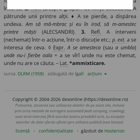
formînd un amestec. ♦
Tranz.
A schimba ordinea; a
încurca.
2.
Refl.
(Despre grupuri de ființe deosebite) A
pătrunde unii printre alții. ♦ A se pierde, a dispărea
undeva.
Am să mă-mbrac și eu în irod, să m-amestec
printre măști
(ALECSANDRI).
3.
Refl.
A interveni
(nechemat) într-o acțiune, într-o discuție etc.;
p. ext.
a se
interesa de ceva. ◊
Expr.
A se amesteca
(sau
a umbla
)
unde nu-i fierbe oala
= a se vîrî unde nu este chemat,
unde nu are ce căuta. –
Lat.
*ammixticare.
sursa:
DLRM (1958)
adăugată de
lgall
acțiuni
Copyright © 2004-2026 dexonline (https://dexonline.ro)
Preluarea, stocarea sau utilizarea datelor de pe acest site, inclusiv
prin orice metode de extragere automată (web scraping, crawling),
sunt strict interzise fără acordul nostru prealabil scris, cu excepția
seturilor de date oferite oficial spre utilizare publică (vezi licența).
licență
confidențialitate
găzduit de
Hosterion