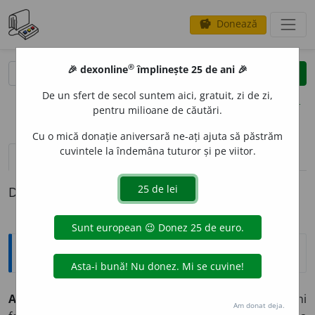
Donează
savings
®
®
🎉 dexonline
împlinește 25 de ani 🎉
caută
clear
search
De un sfert de secol suntem aici, gratuit, zi de zi,
opțiuni
pentru milioane de căutări.
Cu o mică donație aniversară ne-ați ajuta să păstrăm
cuvintele la îndemâna tuturor și pe viitor.
pronunție
(21)
volume_up
definiții (1)
Definiția cu ID-ul 527832:
Explicative DEX
AMESTEC
A
,
am
e
stec,
vb.
I.
1.
Tranz.
și
refl.
A (se) uni
Am donat deja.