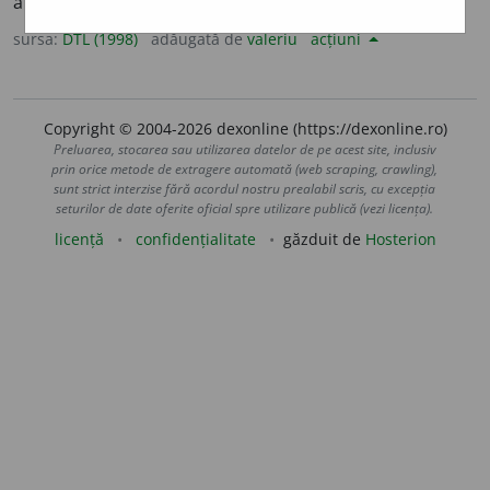
americanistică (
v.
).
sursa:
DTL (1998)
adăugată de
valeriu
acțiuni
Copyright © 2004-2026 dexonline (https://dexonline.ro)
Preluarea, stocarea sau utilizarea datelor de pe acest site, inclusiv
prin orice metode de extragere automată (web scraping, crawling),
sunt strict interzise fără acordul nostru prealabil scris, cu excepția
seturilor de date oferite oficial spre utilizare publică (vezi licența).
licență
confidențialitate
găzduit de
Hosterion