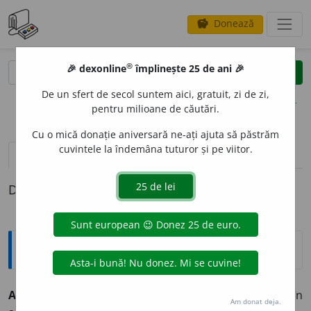
Donează
savings
®
®
🎉 dexonline
împlinește 25 de ani 🎉
caută
clear
search
De un sfert de secol suntem aici, gratuit, zi de zi,
opțiuni
pentru milioane de căutări.
Cu o mică donație aniversară ne-ați ajuta să păstrăm
cuvintele la îndemâna tuturor și pe viitor.
definiții (1)
Definiția cu ID-ul 896048:
Jargon
AMERICAN
I
ST
s. m.
(< américaniste): specialist în
Am donat deja.