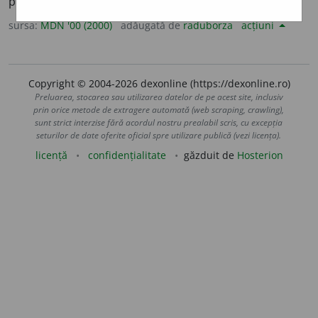
politețe. (<
fr.
aménité,
lat.
amoenitas
)
sursa:
MDN '00 (2000)
adăugată de
raduborza
acțiuni
Copyright © 2004-2026 dexonline (https://dexonline.ro)
Preluarea, stocarea sau utilizarea datelor de pe acest site, inclusiv
prin orice metode de extragere automată (web scraping, crawling),
sunt strict interzise fără acordul nostru prealabil scris, cu excepția
seturilor de date oferite oficial spre utilizare publică (vezi licența).
licență
confidențialitate
găzduit de
Hosterion