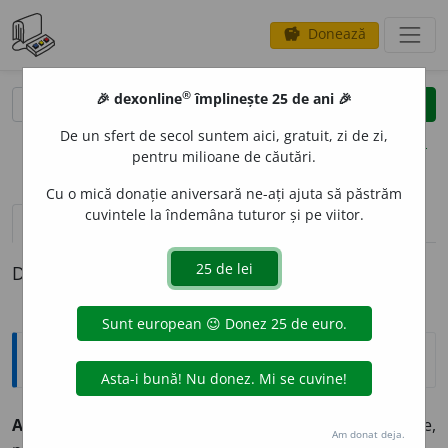
Donează
savings
®
®
🎉 dexonline
împlinește 25 de ani 🎉
caută
clear
search
De un sfert de secol suntem aici, gratuit, zi de zi,
opțiuni
pentru milioane de căutări.
Cu o mică donație aniversară ne-ați ajuta să păstrăm
cuvintele la îndemâna tuturor și pe viitor.
definiții (1)
Definiția cu ID-ul 447457:
Explicative DEX
AMENIT
A
TE
s. f.
atitudine binevoitoare; amabilitate,
Am donat deja.