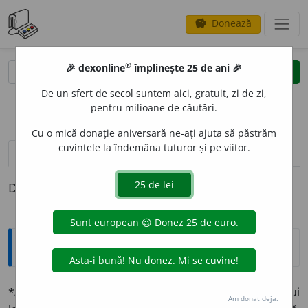
Donează
savings
®
®
🎉 dexonline
împlinește 25 de ani 🎉
caută
clear
search
De un sfert de secol suntem aici, gratuit, zi de zi,
opțiuni
pentru milioane de căutări.
Cu o mică donație aniversară ne-ați ajuta să păstrăm
cuvintele la îndemâna tuturor și pe viitor.
definiții (1)
Definiția cu ID-ul 1332301:
Explicative DEX
*
AMENIT
A
TE
sf.
1 Plăcere ce produce frumusețea unui
Am donat deja.