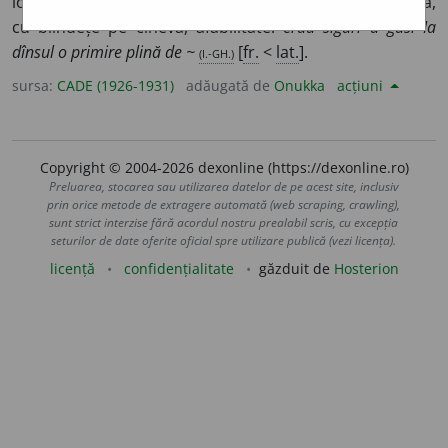
loc
¶
2
pr. ext.
Firea aceluia care primește cu bunăvoință,
cu blîndețe pe cineva, afabilitate:
erau siguri a găsi Ia
dînsul o primire plină de ~
(I.-GH.)
[
fr.
<
lat.
].
sursa:
CADE (1926-1931)
adăugată de
Onukka
acțiuni
Copyright © 2004-2026 dexonline (https://dexonline.ro)
Preluarea, stocarea sau utilizarea datelor de pe acest site, inclusiv
prin orice metode de extragere automată (web scraping, crawling),
sunt strict interzise fără acordul nostru prealabil scris, cu excepția
seturilor de date oferite oficial spre utilizare publică (vezi licența).
licență
confidențialitate
găzduit de
Hosterion