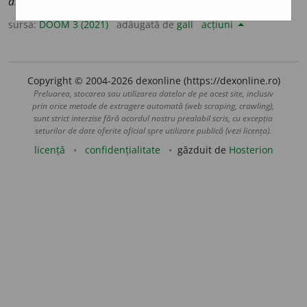
amabilit
ă
ți
sursa:
DOOM 3 (2021)
adăugată de
gall
acțiuni
Copyright © 2004-2026 dexonline (https://dexonline.ro)
Preluarea, stocarea sau utilizarea datelor de pe acest site, inclusiv
prin orice metode de extragere automată (web scraping, crawling),
sunt strict interzise fără acordul nostru prealabil scris, cu excepția
seturilor de date oferite oficial spre utilizare publică (vezi licența).
licență
confidențialitate
găzduit de
Hosterion