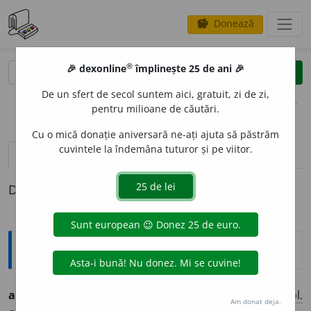
Donează
savings
®
®
🎉 dexonline
împlinește 25 de ani 🎉
caută
clear
search
De un sfert de secol suntem aici, gratuit, zi de zi,
opțiuni
pentru milioane de căutări.
Cu o mică donație aniversară ne-ați ajuta să păstrăm
cuvintele la îndemâna tuturor și pe viitor.
pronunție
(5)
volume_up
definiții (1)
Definiția cu ID-ul 1322101:
Ortografice DOOM
amabilit
a
te
s.
f.
,
g.-d.
art.
amabilit
ă
ții
; (cuvinte, fapte)
pl.
Am donat deja.