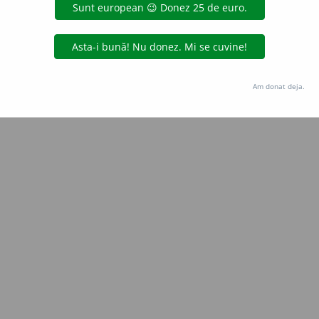
Copyright © 2004-2026 dexonline (https://dexonline.ro)
area datelor de pe acest site, inclusiv prin orice metode de extragere automată (web s
dul nostru prealabil scris, cu excepția seturilor de date oferite oficial spre utilizare pub
Am donat deja.
licență
confidențialitate
găzduit de
Hosterion