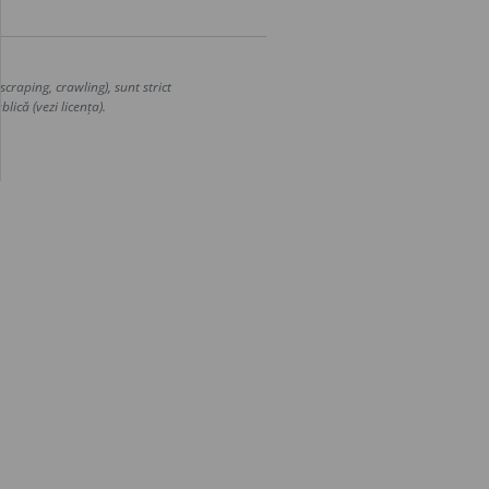
craping, crawling), sunt strict
lică (vezi licența).