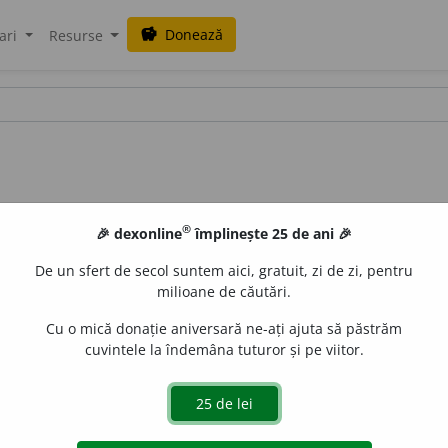
Donează
savings
ari
Resurse
®
🎉 dexonline
împlinește 25 de ani 🎉
De un sfert de secol suntem aici, gratuit, zi de zi, pentru
milioane de căutări.
Cu o mică donație aniversară ne-ați ajuta să păstrăm
cuvintele la îndemâna tuturor și pe viitor.
1
).
2.
Aluniță (
2
).
3.
Nume dat unui dans popular.
 de
blaurb.
acțiuni