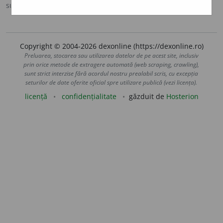
sursa:
DOOM 2 (2005)
adăugată de
raduborza
acțiuni
Copyright © 2004-2026 dexonline (https://dexonline.ro)
Preluarea, stocarea sau utilizarea datelor de pe acest site, inclusiv
prin orice metode de extragere automată (web scraping, crawling),
sunt strict interzise fără acordul nostru prealabil scris, cu excepția
seturilor de date oferite oficial spre utilizare publică (vezi licența).
licență
confidențialitate
găzduit de
Hosterion