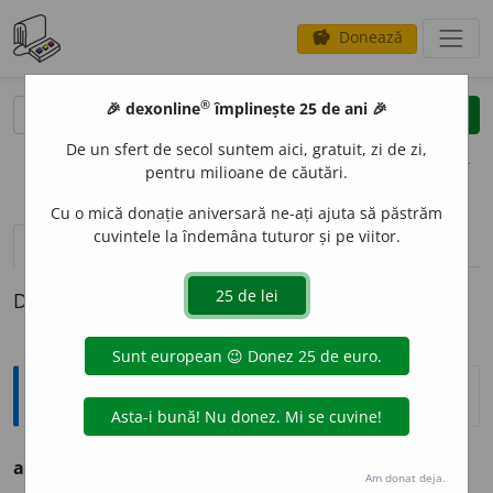
Donează
savings
®
®
🎉 dexonline
împlinește 25 de ani 🎉
caută
clear
search
De un sfert de secol suntem aici, gratuit, zi de zi,
opțiuni
pentru milioane de căutări.
Cu o mică donație aniversară ne-ați ajuta să păstrăm
cuvintele la îndemâna tuturor și pe viitor.
definiții (1)
Definiția cu ID-ul 780966:
Ortografice DOOM
alune
a
v.
alun
i
că
Am donat deja.