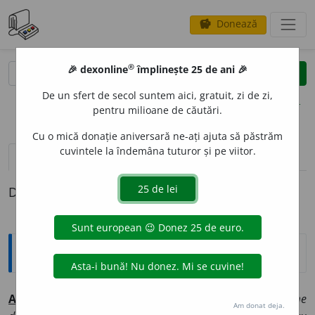
Donează
savings
®
®
🎉 dexonline
împlinește 25 de ani 🎉
caută
clear
search
De un sfert de secol suntem aici, gratuit, zi de zi,
opțiuni
pentru milioane de căutări.
Cu o mică donație aniversară ne-ați ajuta să păstrăm
cuvintele la îndemâna tuturor și pe viitor.
pronunție
(50)
volume_up
definiții (1)
Definiția cu ID-ul 322622:
Explicative DEX
A
LTUL ~ta (~ții, ~tele)
pron. nehot.
(
ține locul unui nume
Am donat deja.