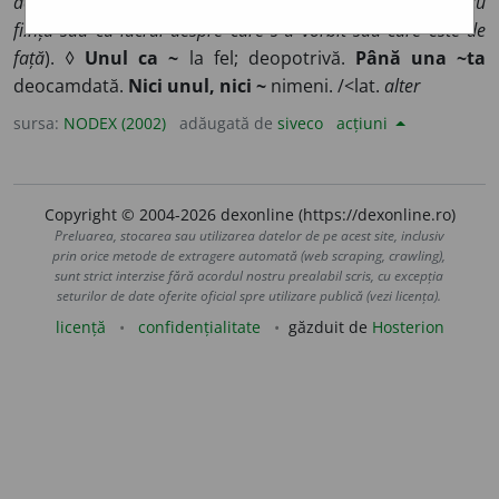
de ființă sau de lucru care nu este aceeași sau același cu
ființa sau cu lucrul despre care s-a vorbit sau care este de
față
). ◊
Unul ca ~
la fel; deopotrivă.
Până una ~ta
deocamdată.
Nici unul, nici ~
nimeni. /<lat.
alter
sursa:
NODEX (2002)
adăugată de
siveco
acțiuni
Copyright © 2004-2026 dexonline (https://dexonline.ro)
Preluarea, stocarea sau utilizarea datelor de pe acest site, inclusiv
prin orice metode de extragere automată (web scraping, crawling),
sunt strict interzise fără acordul nostru prealabil scris, cu excepția
seturilor de date oferite oficial spre utilizare publică (vezi licența).
licență
confidențialitate
găzduit de
Hosterion