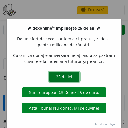
Donează
savings
®
®
🎉 dexonline
împlinește 25 de ani 🎉
caută
clear
search
De un sfert de secol suntem aici, gratuit, zi de zi,
opțiuni
pentru milioane de căutări.
Cu o mică donație aniversară ne-ați ajuta să păstrăm
cuvintele la îndemâna tuturor și pe viitor.
pronunție
(18)
volume_up
definiții (1)
Definiția cu ID-ul 527608:
Explicative DEX
ALTRU
I
ST, -Ă,
altruiști, -ste,
adj.
(Adesea substantivat)
Am donat deja.