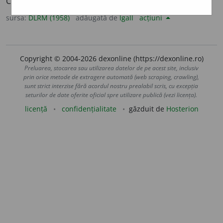
Călăuzit de altruism. –
Fr.
altruiste.
sursa:
DLRM (1958)
adăugată de
lgall
acțiuni
Copyright © 2004-2026 dexonline (https://dexonline.ro)
Preluarea, stocarea sau utilizarea datelor de pe acest site, inclusiv
prin orice metode de extragere automată (web scraping, crawling),
sunt strict interzise fără acordul nostru prealabil scris, cu excepția
seturilor de date oferite oficial spre utilizare publică (vezi licența).
licență
confidențialitate
găzduit de
Hosterion