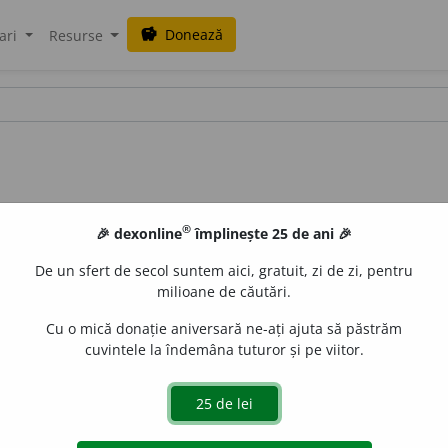
Donează
savings
ari
Resurse
®
🎉 dexonline
împlinește 25 de ani 🎉
De un sfert de secol suntem aici, gratuit, zi de zi, pentru
milioane de căutări.
Cu o mică donație aniversară ne-ați ajuta să păstrăm
cuvintele la îndemâna tuturor și pe viitor.
:
caută și mă ascultă, ~ nu mai stăm de vorbă
¶
2
De ~,
de altm