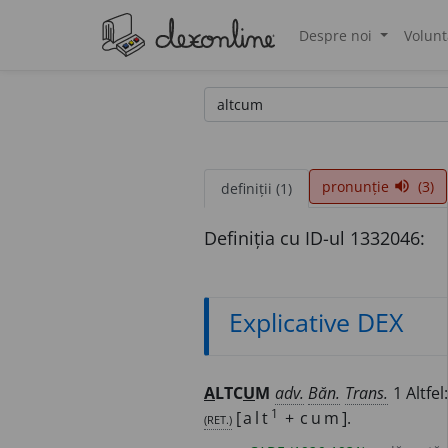
Despre noi
Volunt
®
pronunție
(3)
volume_up
definiții (1)
Definiția cu ID-ul 1332046:
Explicative DEX
A
LTC
U
M
adv.
Băn.
Trans.
1 Altfel
1
(RET.)
[
alt
+
cum
].