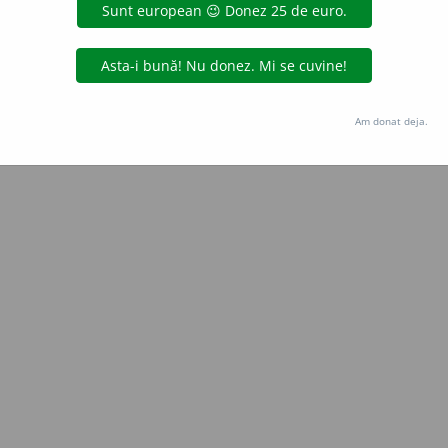
 de
Onukka
acțiuni
Copyright © 2004-2026 dexonline (https://dexonline.ro)
area datelor de pe acest site, inclusiv prin orice metode de extragere automată (web s
Am donat deja.
dul nostru prealabil scris, cu excepția seturilor de date oferite oficial spre utilizare pub
licență
confidențialitate
găzduit de
Hosterion