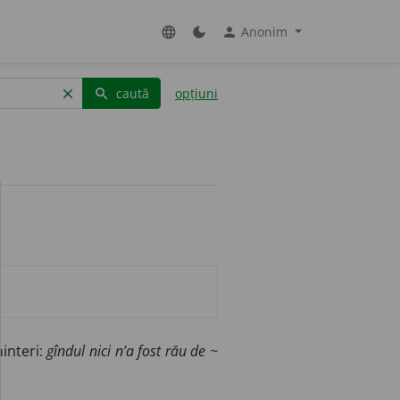
Anonim
language
dark_mode
person
caută
opțiuni
clear
search
interi:
gîndul nici n’a fost rău de
~