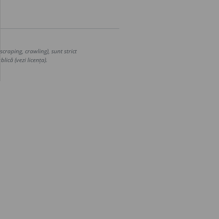
craping, crawling), sunt strict
lică (vezi licența).