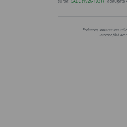
sursa:
CADE (1926-1931)
adăugată
Preluarea, stocarea sau utiliz
interzise fără acor