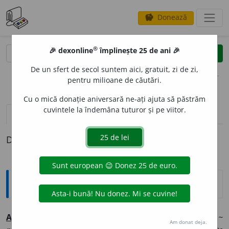
Donează
savings
®
®
🎉 dexonline
împlinește 25 de ani 🎉
caută
clear
search
De un sfert de secol suntem aici, gratuit, zi de zi,
opțiuni
pentru milioane de căutări.
Cu o mică donație aniversară ne-ați ajuta să păstrăm
cuvintele la îndemâna tuturor și pe viitor.
pronunție
(50)
volume_up
definiții (1)
Definiția cu ID-ul 1332045:
Explicative DEX
A
LTCEV
A
pron.
nehot.
1 Alt lucru:
mai spune-mi ~; n’ai ~
Am donat deja.