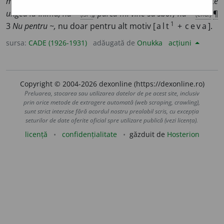
mai bun de făcut?
¶
2
Nu ~,
zău așa; nu alta:
părea că te
ungea la inimă, nu
~
(ISP.)
;
parcă-mi vine să sbor, nu ~
(CRG.)
¶
1
3
Nu pentru ~,
nu doar pentru alt motiv [
alt
+
ceva
].
sursa:
CADE (1926-1931)
adăugată de
Onukka
acțiuni
Copyright © 2004-2026 dexonline (https://dexonline.ro)
Preluarea, stocarea sau utilizarea datelor de pe acest site, inclusiv
prin orice metode de extragere automată (web scraping, crawling),
sunt strict interzise fără acordul nostru prealabil scris, cu excepția
seturilor de date oferite oficial spre utilizare publică (vezi licența).
licență
confidențialitate
găzduit de
Hosterion