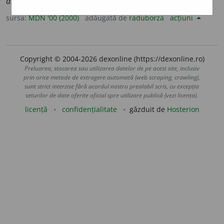
alpiniste
)
sursa:
MDN '00 (2000)
adăugată de
raduborza
acțiuni
Copyright © 2004-2026 dexonline (https://dexonline.ro)
Preluarea, stocarea sau utilizarea datelor de pe acest site, inclusiv
prin orice metode de extragere automată (web scraping, crawling),
sunt strict interzise fără acordul nostru prealabil scris, cu excepția
seturilor de date oferite oficial spre utilizare publică (vezi licența).
licență
confidențialitate
găzduit de
Hosterion