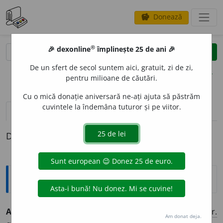
Donează
savings
®
®
🎉 dexonline
împlinește 25 de ani 🎉
caută
clear
search
De un sfert de secol suntem aici, gratuit, zi de zi,
opțiuni
pentru milioane de căutări.
Cu o mică donație aniversară ne-ați ajuta să păstrăm
cuvintele la îndemâna tuturor și pe viitor.
pronunție
(4)
volume_up
definiții (1)
Definiția cu ID-ul 447239:
Explicative DEX
ALPIN
I
ST, -Ă
s. m.
f.
cel care practică alpinismul. (<
fr.
Am donat deja.